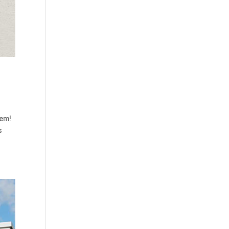
lem!
s