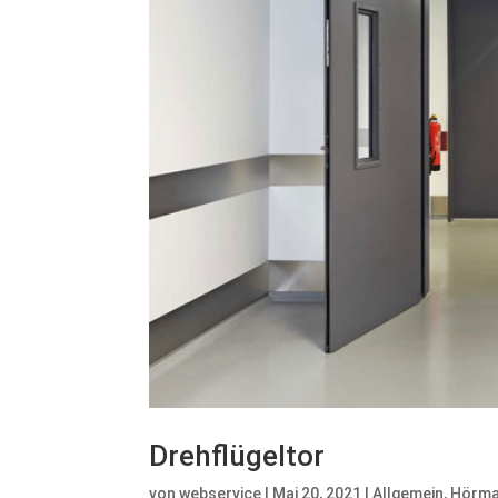
Drehflügeltor
von
webservice
|
Mai 20, 2021
|
Allgemein
,
Hörm