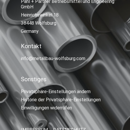
Pahl + Partner Betriebsmittel und Engineering
GmbH
Heinrichswinkel 18
38448 Wolfsburg
Germany
Kontakt
info@metallbau-wolfsburg.com
Sonstiges
Privatsphäre-Einstellungen ändern
Historie der Privatsphäre-Einstellungen
Einwilligungen widerrufen
IMPRESSUM
DATENSCHUTZ