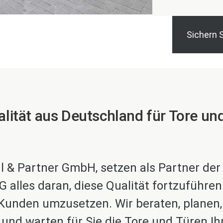
Sichern S
ität aus Deutschland für Tore un
hl & Partner GmbH, setzen als Partner der
 alles daran, diese Qualität fortzuführe
 Kunden umzusetzen. Wir beraten, planen,
n und warten für Sie die Tore und Türen Ih