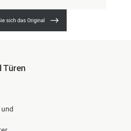
ie sich das Original
d Türen
n und
rer