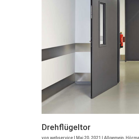
Drehflügeltor
von
webservice
|
Mai 20, 2021
|
Allgemein
,
Hörm