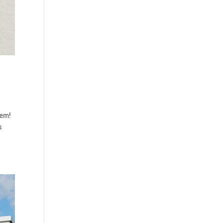
lem!
s